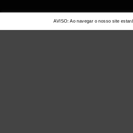
AVISO: Ao navegar o nosso site estará
A Antas de Barro
projeto iniciado 