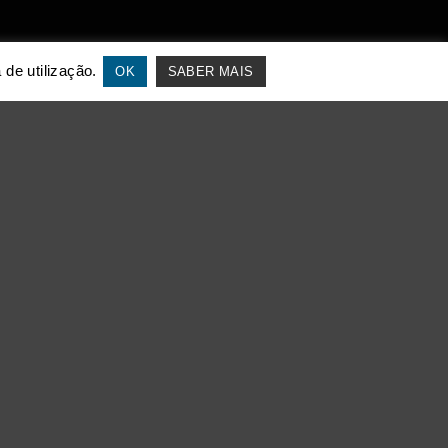
 de utilização.
OK
SABER MAIS
S) resultou de um
e de advocacia que