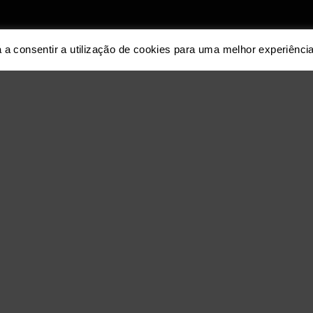
 a consentir a utilização de cookies para uma melhor experiência
ANTAS DE BARROS CASTRO E SILVA E ASSOCIADOS
Quem Somos
s, Castro e Silva e Associados – Sociedade de Advogados, SPRL (AB-C
na Primavera de 2006, como veículo para o desenvolvimento da atividad
era praticada pelos seus sócios fundadores, em conjunto, desde 2002.